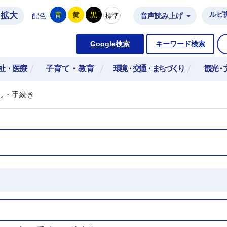
拡大
ルビ
青
黄
黒
標準
配色
音声読み上げ
市公式ホームページ
Google検索
キーワード検索
祉・医療
子育て・教育
環境・交通・まちづくり
観光・
し・手続き