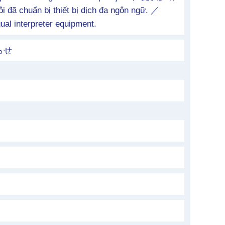
chuẩn bị thiết bị dịch đa ngôn ngữ. ／
ual interpreter equipment.
らせ