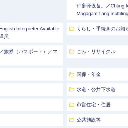
种翻译设备。／Chúng tôi đã 
Magagamit ang multiling
terpreter Available
くらし・手続きのお知
文翻译员
／旅券（パスポート）／マ
ごみ・リサイクル
国保・年金
水道・公共下水道
市営住宅・住居
公共施設等