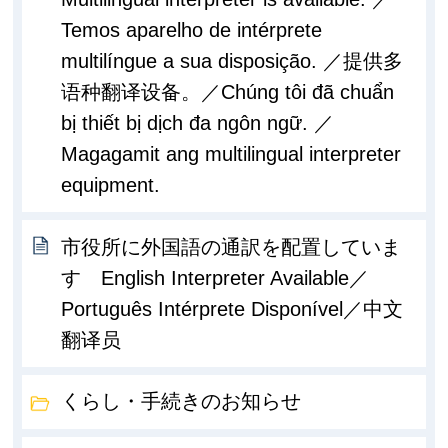
Temos aparelho de intérprete
multilíngue a sua disposição. ／提供多
语种翻译设备。／Chúng tôi đã chuẩn
bị thiết bị dịch đa ngôn ngữ. ／
Magagamit ang multilingual interpreter
equipment.
市役所に外国語の通訳を配置していま
す English Interpreter Available／
Português Intérprete Disponível／中文
翻译员
くらし・手続きのお知らせ