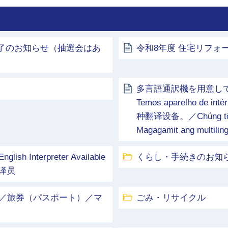
終了のお知らせ（抽選会はあ
令和8年度 住宅リフ
多言語通訳機を用意しています／Mul
Temos aparelho de int
种翻译设备。／Chúng tôi đã 
Magagamit ang multiling
terpreter Available
くらし・手続きのお知
文翻译员
／旅券（パスポート）／マ
ごみ・リサイクル