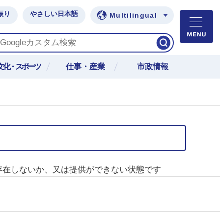
振り
やさしい日本語
Multilingual
M
文化・スポーツ
仕事・産業
市政情報
存在しないか、又は提供ができない状態です