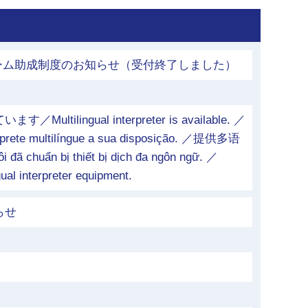
ォーム助成制度のお知らせ（受付終了しました）
tilingual interpreter is available. ／
érprete multilíngue a sua disposição. ／提供多语
chuẩn bị thiết bị dịch đa ngôn ngữ. ／
ual interpreter equipment.
らせ