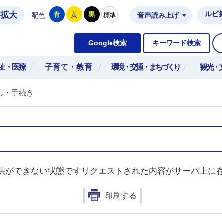
拡大
ルビ
青
黄
黒
標準
配色
音声読み上げ
市公式ホームページ
Google検索
キーワード検索
祉・医療
子育て・教育
環境・交通・まちづくり
観光・
し・手続き
供ができない状態ですリクエストされた内容がサーバ上に
印刷する