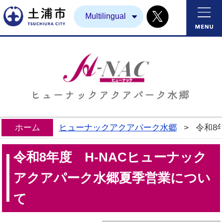
X
土浦市
Multilingual
ホーム
ヒューナックアクアパーク水郷
>
令和8
令和8年度 H-NACヒューナック
アクアパーク水郷夏季営業につい
て