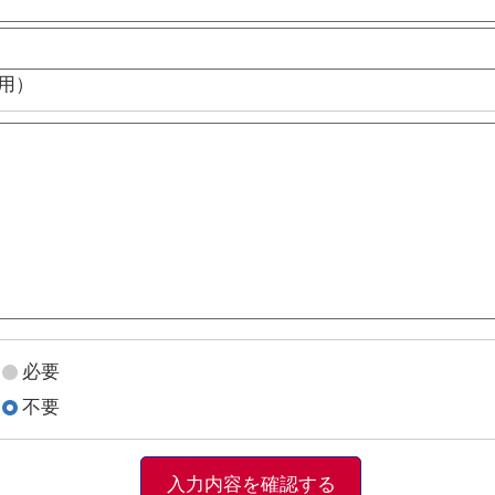
用）
必要
不要