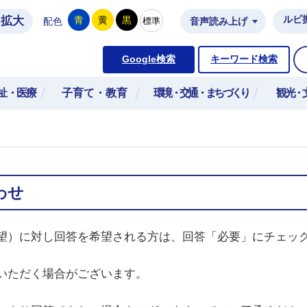
拡大
ルビ
青
黄
黒
標準
配色
音声読み上げ
市公式ホームページ
Google検索
キーワード検索
祉・医療
子育て・教育
環境・交通・まちづくり
観光・
わせ
望）に対し回答を希望される方は、回答「必要」にチェッ
いただく場合がございます。