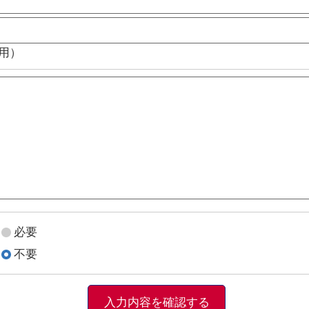
用）
必要
不要