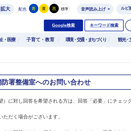
拡大
ルビ
青
黄
黒
標準
配色
音声読み上げ
市公式ホームページ
Google検索
キーワード検索
祉・医療
子育て・教育
環境・交通・まちづくり
観光・
消防署整備室へのお問い合わせ
望）に対し回答を希望される方は、回答「必要」にチェッ
いただく場合がございます。