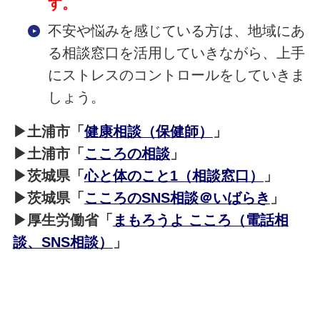
す。
不安や悩みを感じている方は、地域にあ
る相談窓口を活用していきながら、上手
にストレスのコントロールをしていきま
しょう。
▶土浦市「
健康相談（保健師）
」
▶土浦市「
こころの相談
」
▶茨城県「
心と体のこと1（相談窓口）
」
▶
茨城県「
こころのSNS相談＠いばらき
」
▶
厚生労働省「
まもろうよ こころ（電話相
談、SNS相談）
」