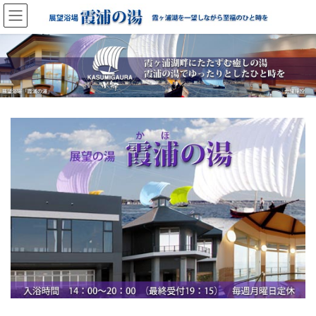
コ
ナ
ン
ビ
テ
ゲ
ン
ー
ツ
シ
へ
ョ
ス
ン
キ
に
ッ
移
プ
動