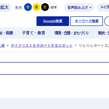
拡大
ルビ
青
黄
黒
標準
配色
音声読み上げ
市公式ホームページ
Google検索
キーワード検索
祉・医療
子育て・教育
環境・交通・まちづくり
観光・
土浦
>
サイクリストをサポートするスポット
>
りんりんポート土