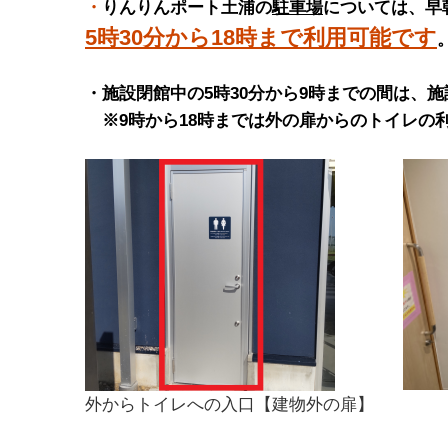
・
りんりんポート土浦の
駐車場
については、早
5時30分から18時まで利用可能です
・施設閉館中の5時30分から9時までの間は、
※9時から18時までは外の扉からのトイレの
外からトイレへの入口【建物外の扉】