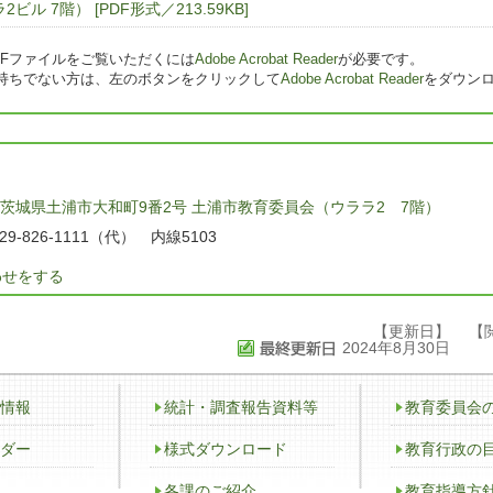
ル 7階） [PDF形式／213.59KB]
DFファイルをご覧いただくには
Adobe Acrobat Reader
が必要です。
持ちでない方は、左のボタンをクリックして
Adobe Acrobat Reader
をダウンロ
茨城県土浦市大和町9番2号
土浦市教育委員会（ウララ2 7階）
9-826-1111（代） 内線5103
わせをする
【更新日】
【
2024年8月30日
情報
統計・調査報告資料等
教育委員会
ダー
様式ダウンロード
教育行政の
各課のご紹介
教育指導方