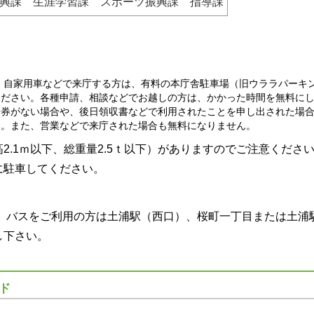
興課 生涯学習課 スポーツ振興課 指導課
自家用車などで来庁する方は、有料の本庁舎駐車場（旧ウララパーキ
ください。各種申請、相談などでお越しの方は、かかった時間を無料に
場券がない場合や、後日領収書などで利用されたことを申し出された場
い。また、営業などで来庁された場合も無料になりません。
.1ｍ以下、総重量2.5ｔ以下）がありますのでご注意くださ
に駐車してください。
バスをご利用の方は土浦駅（西口）、桜町一丁目または土浦
し下さい。
ド