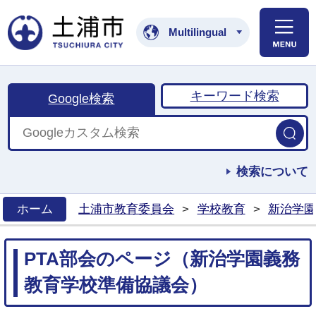
土浦市公式ホームペ
Multilingual
キーワード検索
Google検索
検索について
ホーム
土浦市教育委員会
>
学校教育
>
新治学園
>
PTA部会のページ（新治学園義務
教育学校準備協議会）