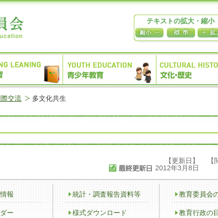
テキストの拡大・縮小
国際交流
多文化共生
【更新日】
【
2012年3月8日
情報
統計・調査報告資料等
教育委員会
ダー
様式ダウンロード
教育行政の