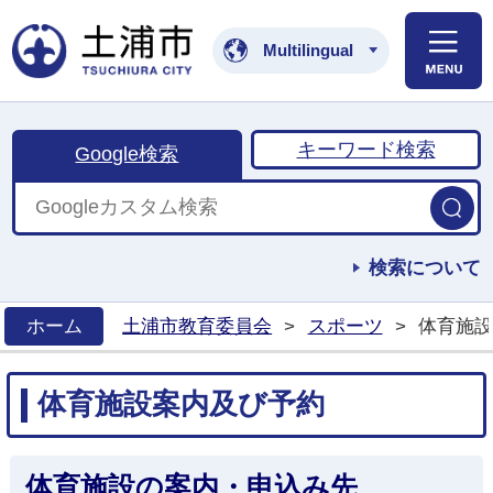
土浦市公式ホームペ
Multilingual
キーワード検索
Google検索
検索について
ホーム
土浦市教育委員会
>
スポーツ
>
体育施設
>
体育施設案内及び予約
体育施設の案内・申込み先