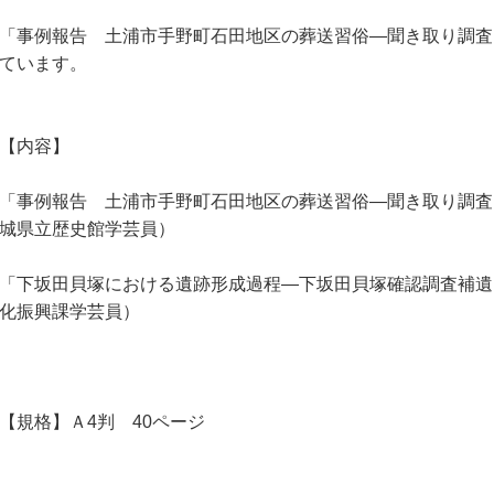
「事例報告 土浦市手野町石田地区の葬送習俗―聞き取り調査
ています。
【内容】
「事例報告 土浦市手野町石田地区の葬送習俗―聞き取り調査
城県立歴史館学芸員）
「下坂田貝塚における遺跡形成過程―下坂田貝塚確認調査補遺
化振興課学芸員）
【規格】Ａ4判 40ページ