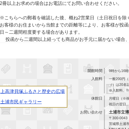
2冊以上お求めの場合はお電話にてお問い合わせください。
※こちらへの郵着を確認した後、概ね2営業日（土日祝日を除
お客様のお住まいから当館までの距離等により、お客様が投函
日～二週間程度要する場合があります。
投函から二週間以上経っても商品がお手元に届かない場合、
立博物館
開館時間
9時から16時
入館料
一般200円
（）は20名
土浦市
※入館料、
上高津貝塚ふるさと歴史の広場
休館日
月曜日（※
土浦市民ギャラリー
祝日の翌日
お問い合わせ
土浦市立博
〒300-0043
茨城県土浦市