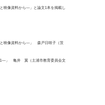
と映像資料から―」と論文1本を掲載し
と映像資料から―」 森戸日咲子（茨
LINEで送る
1―」 亀井 翼（土浦市教育委員会文