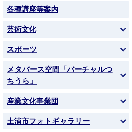
第61回市民水泳大会の参加者を募集します‼
各種講座等案内
2026年7月1日
第80回記念土浦市民野球大会の参加チーム募集
芸術文化
中！
2026年6月30日
スポーツ
夏季展示解説動画（おうちもミュージアム）
2026年6月22日
メタバース空間「バーチャルつ
Ｊ:ＣＯＭスタジアム土浦フェンス広告掲載募集に
ちうら」
ついて
2026年5月24日
産業文化事業団
モン太とつちまるの植物日記（上高津貝塚）
2026年5月20日
土浦市フォトギャラリー
こども自転車乗り方教室