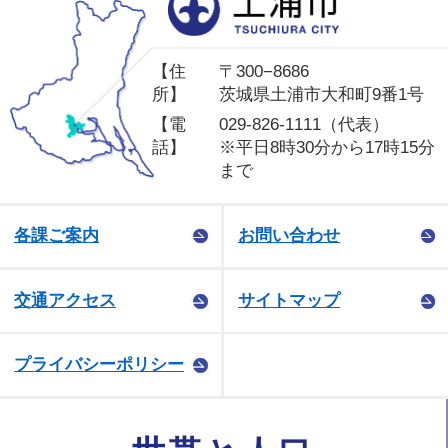
開館します（博物館）
2026年2月1日
【住
〒300−8686
今月の休館日（上高津貝塚）
所】
茨城県土浦市大和町9番1号
【電
029-826-1111（代表）
2026年1月28日
話】
※平日8時30分から17時15分
第1次ナショナルサイクルルートサイクルツーリ
まで
ズム推進協議会の活動について
各課ご案内
お問い合わせ
2026年1月1日
広報誌「さわやか土浦」が発行されました！
交通アクセス
サイトマップ
2025年12月1日
マンホールカードを配布中です！
プライバシーポリシー
2025年11月6日
「土浦城御城印帳」と「土浦城御城印」が土浦市
ふるさと納税返礼品になりました！