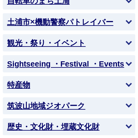
自転車のまち土浦
品募集のお知らせ）
土浦市×機動警察パトレイバー
2026年7月27日
土浦キララまつり2026・願いごと花火の打ち上げ
について
観光・祭り・イベント
2026年7月24日
文化協会「文化・芸術体験フェア」
Sightseeing ・Festival ・Events
2026年7月8日
特産物
帆引き船模型工作教室を開催します
2026年7月7日
筑波山地域ジオパーク
夏休みファミリーミュージアムを開催します（市
立博物館）
歴史・文化財・埋蔵文化財
2026年7月1日