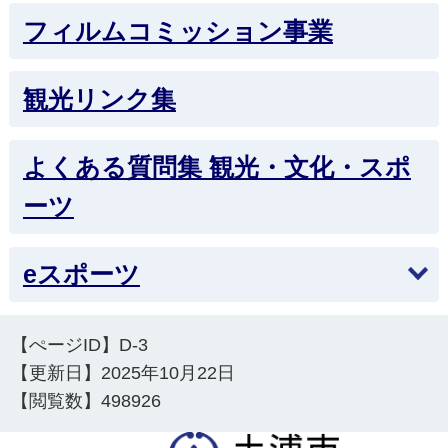
フィルムコミッション事業
2026年4月30日
令和8年度「霞ヶ浦広域サイクルーズ」を開催い
たします！
観光リンク集
2026年4月24日
フリースケート世界大会「JMKRIDEジャパンオ
よくある質問集 観光・文化・スポ
ープン2026」が開催されます！
ーツ
2026年4月17日
朝日峠展望公園ハイキングコース 一部通行止め解
eスポーツ
除のお知らせ
2026年4月1日
【ぺージID】
D-3
令和8年度 伝統文化親子教室について
【更新日】
2025年10月22日
【閲覧数】
498926
2026年3月26日
附属展示館 土浦城東櫓は3月27日（金）から通常
土