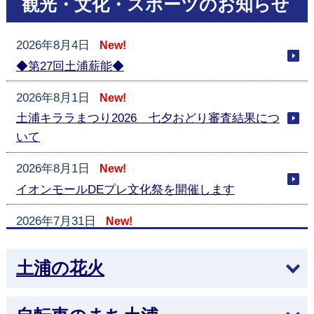
観光・文化・スポーツのお知らせ
2026年8月4日
New!
◆第27回土浦薪能◆
2026年8月1日
New!
土浦キララまつり2026 七夕おどり審査結果につ
いて
2026年8月1日
New!
イオンモールDEプレ文化祭を開催します
2026年7月31日
New!
第80回記念土浦市民野球大会の組合せが決定しま
した！
土浦の花火
2026年7月29日
第79回 土浦市美術展覧会を開催いたします（作