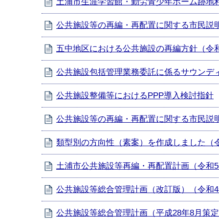
土浦市生涯学習館・勤労青少年ホーム跡地
公共施設等の再編・再配置に関する市民説明
五中地区における公共施設の再編方針（令和
公共施設包括管理業務委託に係るサウンデ
公共施設整備等におけるPPP導入検討指針
公共施設等の再編・再配置に関する市民説明
類型別の方向性（素案）を作成しました（令
土浦市公共施設等再編・再配置計画（令和5
公共施設等総合管理計画（改訂版）（令和4
公共施設等総合管理計画（平成28年8月策