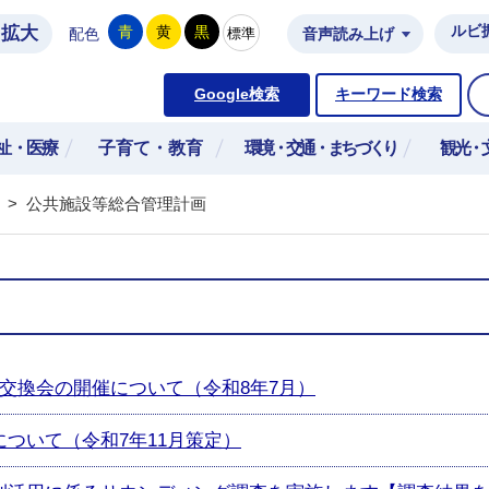
拡大
ルビ
青
黄
黒
標準
配色
音声読み上げ
市公式ホームページ
Google検索
キーワード検索
祉・医療
子育て・教育
環境・交通・まちづくり
観光・
>
公共施設等総合管理計画
交換会の開催について（令和8年7月）
ついて（令和7年11月策定）