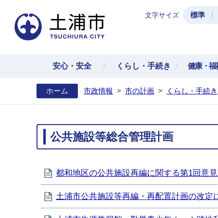
標準
文字サイズ
土浦
安心・安全
くらし・手続き
健康・福
ホーム
市政情報
>
市の計画
>
くらし・手続き
公共施設等総合管理計画
都和地区の公共施設再編に関する第1回意見
土浦市公共施設等再編・再配置計画の改定に