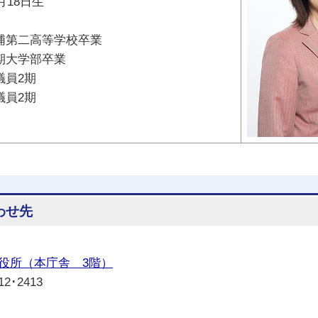
月18日生
浦第二高等学校卒業
期大学部卒業
議員2期
議員2期
わせ先
役所（本庁舎 3階）
2･2413