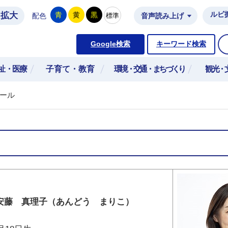
拡大
ルビ
青
黄
黒
標準
配色
音声読み上げ
市公式ホームページ
Google検索
キーワード検索
祉・医療
子育て・教育
環境・交通・まちづくり
観光・
ール
安藤 真理子（あんどう まりこ）