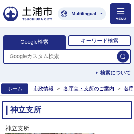
土浦市公式ホームペ
Multilingual
キーワード検索
Google検索
検索について
ホーム
市政情報
>
各庁舎・支所のご案内
>
各庁
>
神立支所
神立支所