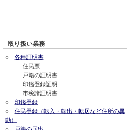
取り扱い業務
○
各種証明書
住民票
戸籍の証明書
印鑑登録証明
市税諸証明書
○
印鑑登録
○
住民登録（転入・転出・転居など住所の異
動）
○
戸籍の届出