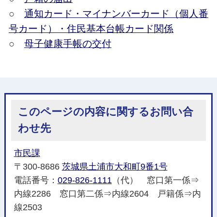
○
通知カード・マイナンバーカード（個人番
号カード）・住民基本台帳カード関係
○
母子健康手帳の交付
このページの内容に関するお問い合
わせ先
市民課
〒300-8686
茨城県土浦市大和町9番1号
電話番号：
029-826-1111
（代） 窓口第一係⇒
内線2286 窓口第二係⇒内線2604 戸籍係⇒内
線2503