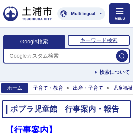
土浦市公式ホームペ
Multilingual
キーワード検索
Google検索
検索について
ホーム
子育て・教育
>
出産・子育て
>
児童福祉
>
ポプラ児童館 行事案内・報告
【行事案内】