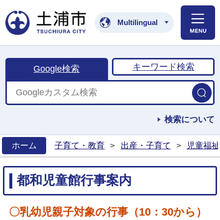
土浦市公式ホームペ
Multilingual
キーワード検索
Google検索
検索について
ホーム
子育て・教育
>
出産・子育て
>
児童福祉
>
都和児童館行事案内
〇乳幼児親子対象の行事（10：30から）