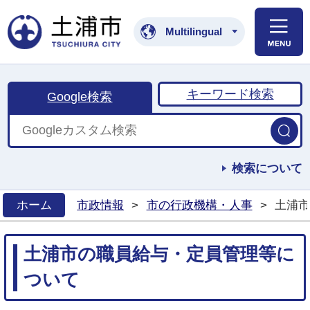
土浦市公式ホームペ
Multilingual
キーワード検索
Google検索
検索について
ホーム
市政情報
>
市の行政機構・人事
>
土浦市
>
土浦市の職員給与・定員管理等に
ついて