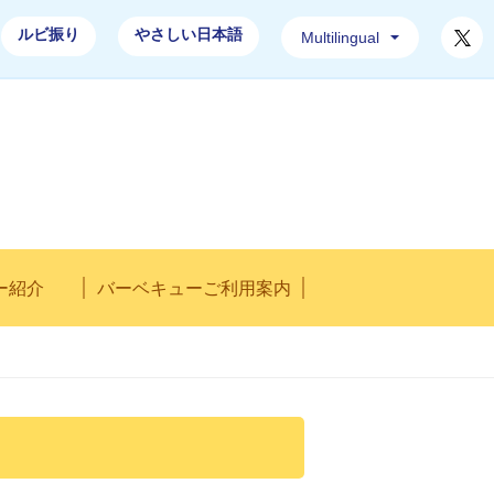
T
ルビ振り
やさしい日本語
Multilingual
レストハウス「水郷」ホームページ
ー紹介
バーベキューご利用案内