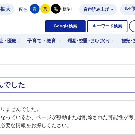
拡大
ルビ
青
黄
黒
標準
配色
音声読み上げ
市公式ホームページ
Google検索
キーワード検索
祉・医療
子育て・教育
環境・交通・まちづくり
観光・
んでした
かりませんでした。
になっているか、ページが移動または削除された可能性が考
ら必要な情報をお探しください。