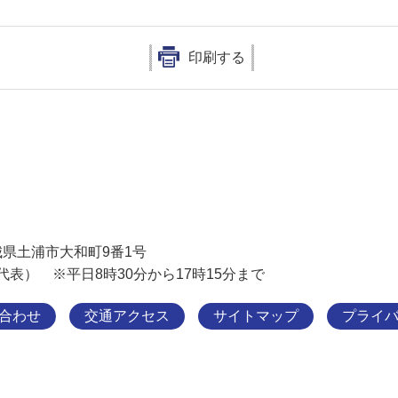
印刷する
土浦市
 茨城県土浦市大和町9番1号
11（代表） ※平日8時30分から17時15分まで
合わせ
交通アクセス
サイトマップ
プライ