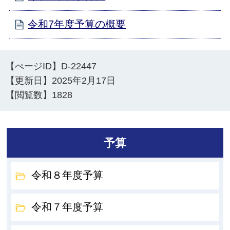
令和7年度予算の概要
【ぺージID】
D-22447
【更新日】
2025年2月17日
【閲覧数】
1828
予算
令和８年度予算
令和７年度予算