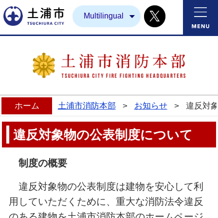
Twitter
土浦市
Multilingual
ホーム
土浦市消防本部
>
お知らせ
>
違反対
違反対象物の公表制度について
制度の概要
違反対象物の公表制度は建物を安心して利
用していただくために、重大な消防法令違反
のある建物を土浦市消防本部のホームページ