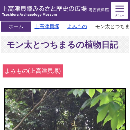
ホーム
上高津貝塚
よみもの
モン太とつちま
モン太とつちまるの植物日記
よみもの(上高津貝塚)