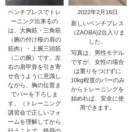
ベンチプレスでトレ
2022年2月16日
ーニング出来るの
新しいベンチプレス
は、大胸筋・三角筋
（ZAOBA)2台入りま
（腕の付け根の肩の
した。
筋肉）・上腕三頭筋
写真は、男性モデル
（二の腕）です。左
ですが、女性の場合
右の肩甲骨を引き寄
は重りをつけずに
せ合うように意識し
10kg程度のバーのみ
ながら、胸の位置ま
からトレーニングを
でバーを下ろしま
始めれば、安全に使
す。（トレーニング
用できます。
講習会で正しいフォ
ームを理解してから
行うことで、怪我の