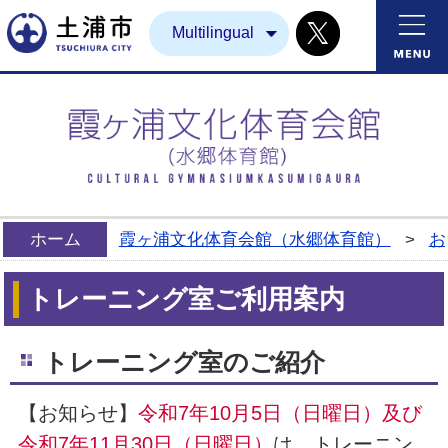
Twitter
土浦市
Multilingual
ホーム
霞ヶ浦文化体育会館（水郷体育館）
>
お
トレーニング室ご利用案内
トレーニング室のご紹介
【お知らせ】
令和7年10月5日（日曜日）及び
令和7年11月30日（日曜日）
は、トレーニン