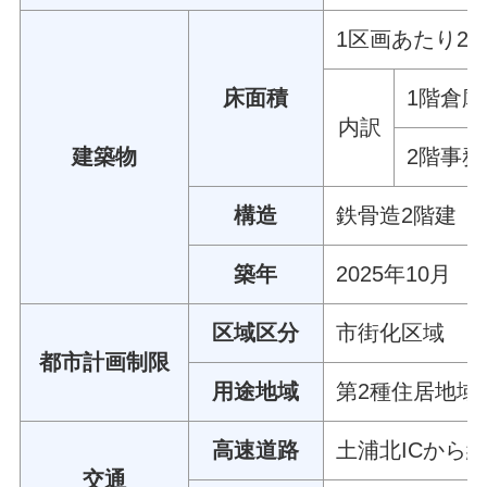
1区画あたり22
床面積
1階倉庫
内訳
建築物
2階事務
構造
鉄骨造2階建
築年
2025年10月
区域区分
市街化区域
都市計画制限
用途地域
第2種住居地域
高速道路
土浦北ICから約7
交通