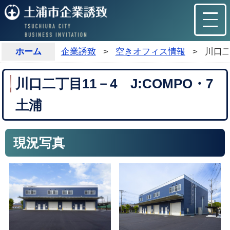
ホーム
企業誘致
>
空きオフィス情報
>
川口二
川口二丁目11－4 J:COMPO・7
土浦
現況写真