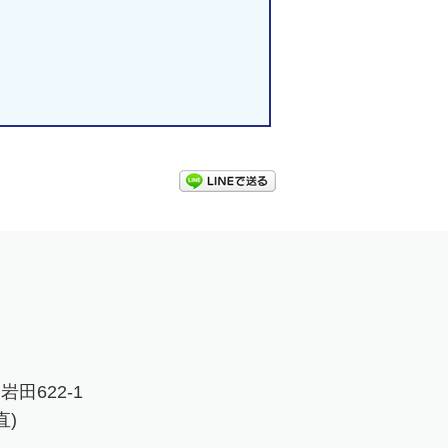
LINEで送る
岩田622-1
直)