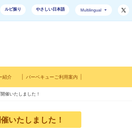
T
ルビ振り
やさしい日本語
Multilingual
レストハウス「水郷」ホームページ
ー紹介
バーベキューご利用案内
プ開催いたしました！
開催いたしました！