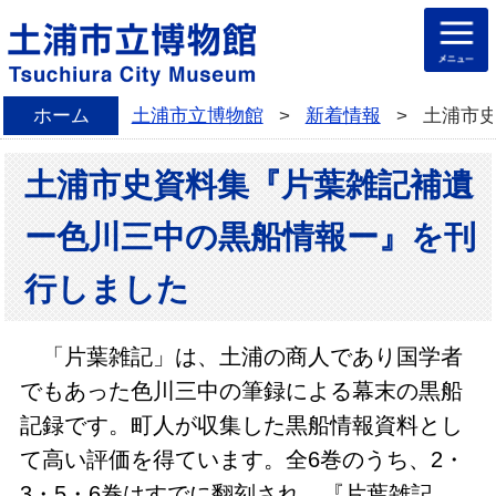
ホーム
土浦市立博物館
>
新着情報
>
土浦市
土浦市史資料集『片葉雑記補遺
ー色川三中の黒船情報ー』を刊
行しました
「片葉雑記」は、土浦の商人であり国学者
でもあった色川三中の筆録による幕末の黒船
記録です。町人が収集した黒船情報資料とし
て高い評価を得ています。全6巻のうち、2・
3・5・6巻はすでに翻刻され、『片葉雑記