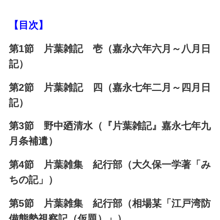
【目次】
第1節 片葉雑記 壱（嘉永六年六月～八月日
記）
第2節 片葉雑記 四（嘉永七年二月～四月日
記）
第3節 野中廼清水（『片葉雑記』嘉永七年九
月条補遺）
第4節 片葉雑集 紀行部（大久保一学著「み
ちの記」）
第5節 片葉雑集 紀行部（相場某「江戸湾防
備態勢視察記（仮題）」）