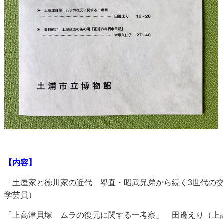
【内容】
「土屋家と徳川家の近代 擧直・昭武兄弟から続く3世代の
学芸員）
「上高津貝塚 ムラの復元に関する一考察」 田邊えり（上