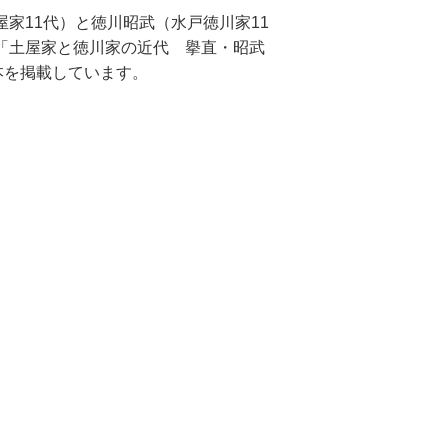
家11代）と徳川昭武（水戸徳川家11
「土屋家と徳川家の近代 擧直・昭武
本を掲載しています。