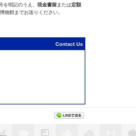
号を明記のうえ、
現金書留
または
定額
立博物館までお送りください。
問い合わせ先
LINEで送る