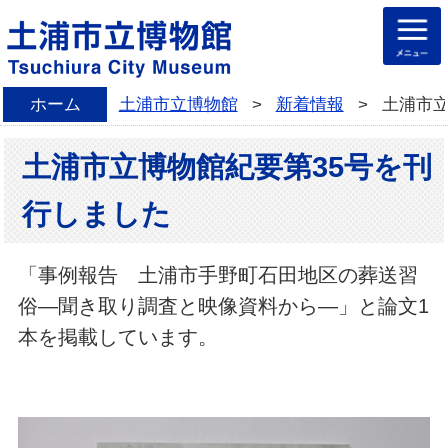
ホーム
土浦市立博物館
>
新着情報
>
土浦市立
土浦市立博物館紀要第35号を刊
行しました
「事例報告 土浦市手野町石田地区の葬送習
俗―聞き取り調査と映像資料から―」と論文1
本を掲載しています。