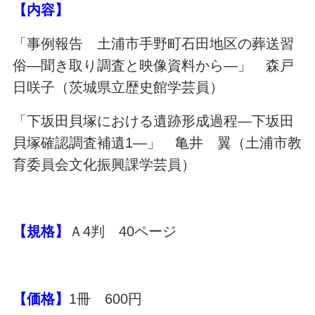
【内容】
「事例報告 土浦市手野町石田地区の葬送習
俗―聞き取り調査と映像資料から―」 森戸
日咲子（茨城県立歴史館学芸員）
「下坂田貝塚における遺跡形成過程―下坂田
貝塚確認調査補遺1―」 亀井 翼（土浦市教
育委員会文化振興課学芸員）
【規格】
Ａ4判 40ページ
【価格】
1冊 600円