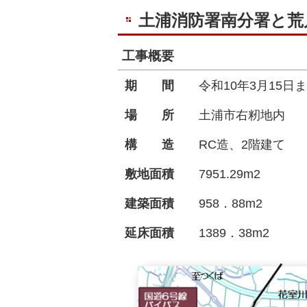
土浦消防署南分署と荒
工事概要
期 間
令和10年3月15日
場 所
土浦市右籾地内
構 造
RC造、2階建て
敷地面積
7951.29m2
建築面積
958．88m2
延床面積
1389．38m2