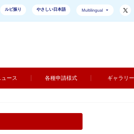
T
ルビ振り
やさしい日本語
Multilingual
土浦市消防本部ホームページ
ニュース
各種申請様式
ギャラリ