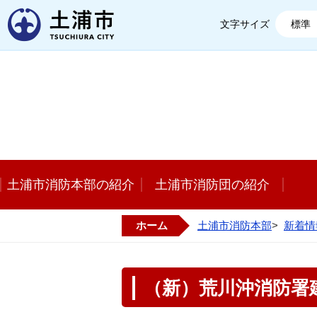
土浦市
文字サイズ
標準
土浦市消防本部の紹介
土浦市消防団の紹介
ホーム
土浦市消防本部
>
新着情
（新）荒川沖消防署