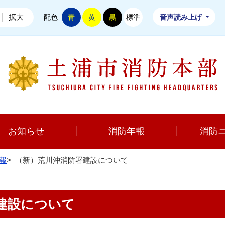
拡大
配色
青
黄
黒
標準
音声読み上げ
お知らせ
消防年報
消防
報
>
（新）荒川沖消防署建設について
建設について