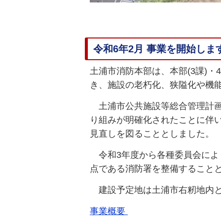
令和6年2月 事業を開始しま
土浦市消防本部は、本部(3課)
き、施設の老朽化、狭隘化や機
土浦市公共施設等総合管理計画
り組みが明確化されたことに伴
見直しを図ることとしました
令和3年度から各種委員会によ
点である消防署を整備すること
建設予定地は土浦市右籾地内と
事業概要