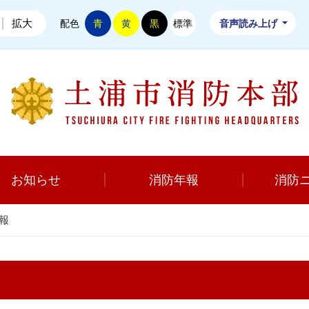
拡大
配色
青
黄
黒
標準
音声読み上げ
お知らせ
消防年報
消防
報