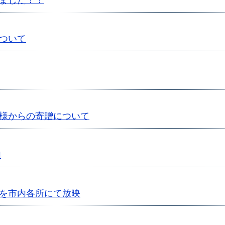
ました！！
ついて
様からの寄贈について
加
を市内各所にて放映