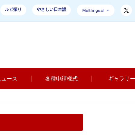
T
ルビ振り
やさしい日本語
Multilingual
土浦市消防本部ホームページ
ニュース
各種申請様式
ギャラリ