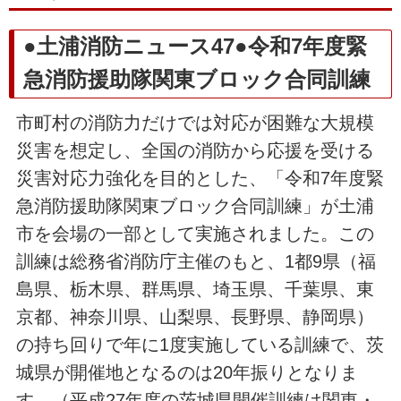
●土浦消防ニュース47●令和7年度緊
急消防援助隊関東ブロック合同訓練
市町村の消防力だけでは対応が困難な大規模
災害を想定し、全国の消防から応援を受ける
災害対応力強化を目的とした、「令和7年度緊
急消防援助隊関東ブロック合同訓練」が土浦
市を会場の一部として実施されました。この
訓練は総務省消防庁主催のもと、1都9県（福
島県、栃木県、群馬県、埼玉県、千葉県、東
京都、神奈川県、山梨県、長野県、静岡県）
の持ち回りで年に1度実施している訓練で、茨
城県が開催地となるのは20年振りとなりま
す。（平成27年度の茨城県開催訓練は関東・