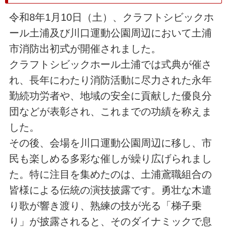
令和8年1月10日（土）、クラフトシビックホ
ール土浦及び川口運動公園周辺において土浦
市消防出初式が開催されました。
クラフトシビックホール土浦では式典が催さ
れ、長年にわたり消防活動に尽力された永年
勤続功労者や、地域の安全に貢献した優良分
団などが表彰され、これまでの功績を称えま
した。
その後、会場を川口運動公園周辺に移し、市
民も楽しめる多彩な催しが繰り広げられまし
た。特に注目を集めたのは、土浦鳶職組合の
皆様による伝統の演技披露です。勇壮な木遣
り歌が響き渡り、熟練の技が光る「梯子乗
り」が披露されると、そのダイナミックで息