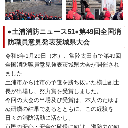
●土浦消防ニュース51●第49回全国消
防職員意見発表茨城県大会
令和8年1月29日（木）、常陸太田市で第49回
全国消防職員意見発表茨城県大会が開催され
ました。
土浦市からは市の予選を勝ち抜いた横山副士
長が出場し、努力賞を受賞しました。
今回の大会の出場及び受賞は、本人のたゆま
ぬ研鑽の結果であるとともに、この経験を
日々の消防活動に活かし、
市民の安心・安全の確保に向け、消防力の向