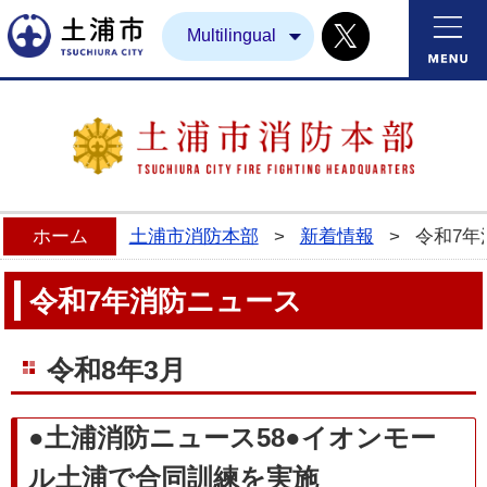
Twitter
土浦市
Multilingual
ホーム
土浦市消防本部
>
新着情報
>
令和7年
令和7年消防ニュース
令和8年3月
●土浦消防ニュース58●イオンモー
ル土浦で合同訓練を実施