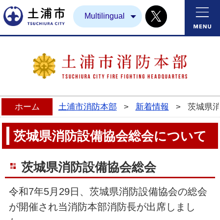
Twitter
土浦市
Multilingual
ホーム
土浦市消防本部
>
新着情報
>
茨城県
茨城県消防設備協会総会について
茨城県消防設備協会総会
令和7年5月29日、茨城県消防設備協会の総会
が開催され当消防本部消防長が出席しまし