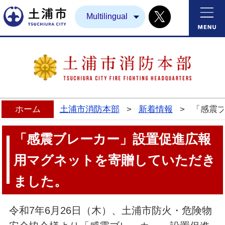
Twitter
土浦市
Multilingual
ホーム
土浦市消防本部
>
新着情報
>
「感震
「感震ブレーカー」設置促進広報
用マグネットを寄贈していただき
ました。
令和7年6月26日（木）、土浦市防火・危険物