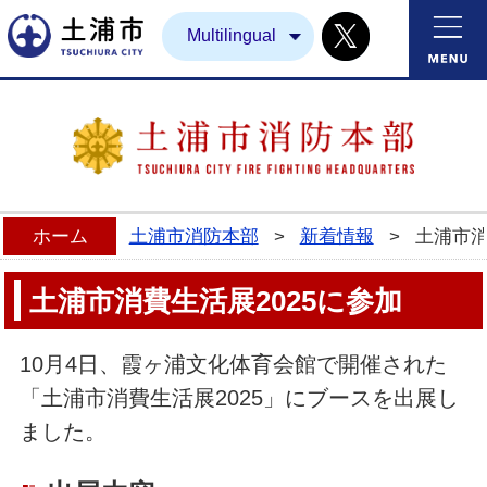
Twitter
土浦市
Multilingual
ホーム
土浦市消防本部
>
新着情報
>
土浦市消
土浦市消費生活展2025に参加
10月4日、霞ヶ浦文化体育会館で開催された
「土浦市消費生活展2025」にブースを出展し
ました。