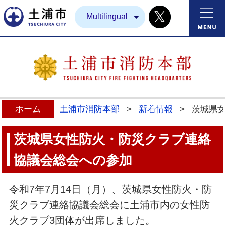
Twitter
土浦市
Multilingual
ホーム
土浦市消防本部
>
新着情報
>
茨城県
茨城県女性防火・防災クラブ連絡
協議会総会への参加
令和7年7月14日（月）、茨城県女性防火・防
災クラブ連絡協議会総会に土浦市内の女性防
火クラブ3団体が出席しました。