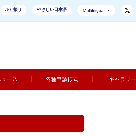
T
ルビ振り
やさしい日本語
Multilingual
土浦市消防本部ホームページ
ニュース
各種申請様式
ギャラリ