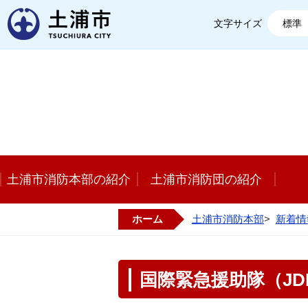
土浦市
文字サイズ
標準
土浦市消防本部の紹介
土浦市消防団の紹介
ホーム
土浦市消防本部
>
新着情
国際緊急援助隊（J