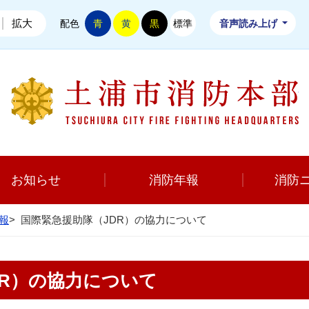
拡大
配色
青
黄
黒
標準
音声読み上げ
お知らせ
消防年報
消防
報
>
国際緊急援助隊（JDR）の協力について
DR）の協力について