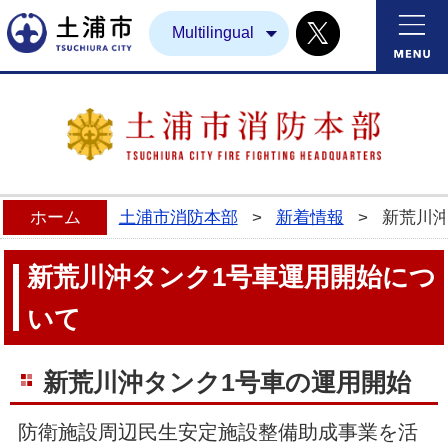
Twitter
土浦市
Multilingual
ホーム
土浦市消防本部
>
新着情報
>
新荒川沖
新荒川沖タンク1号車運用開始につ
いて
新荒川沖タンク1号車の運用開始
防衛施設周辺民生安定施設整備助成事業を活