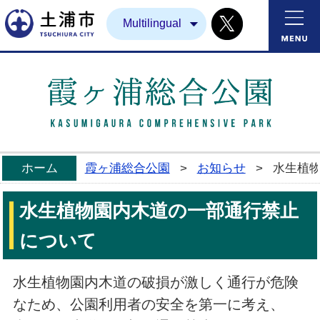
Twitter
土浦市
Multilingual
ホーム
霞ヶ浦総合公園
>
お知らせ
>
水生植
水生植物園内木道の一部通行禁止
について
水生植物園内木道の破損が激しく通行が危険
なため、公園利用者の安全を第一に考え、