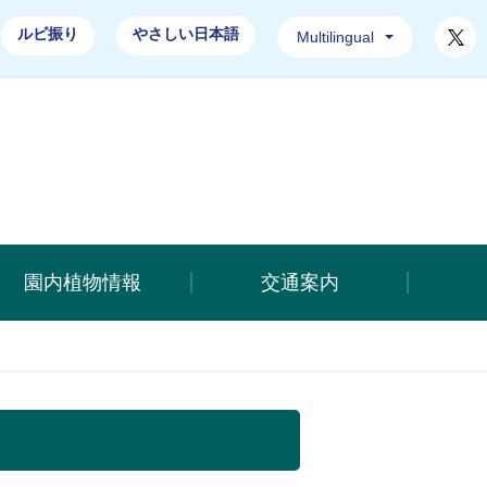
T
ルビ振り
やさしい日本語
Multilingual
合公園ホームページ
園内植物情報
交通案内