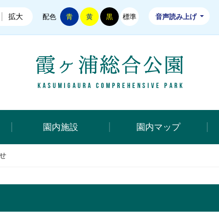
拡大
配色
青
黄
黒
標準
音声読み上げ
霞ヶ浦総
園内施設
園内マップ
せ