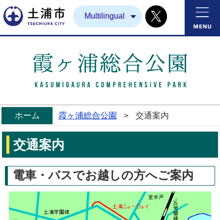
Twitter
土浦市
Multilingual
ホーム
霞ヶ浦総合公園
>
交通案内
交通案内
電車・バスでお越しの方へご案内