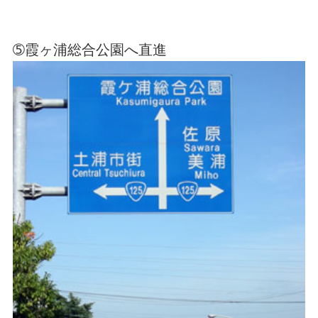
➄霞ヶ浦総合公園へ直進