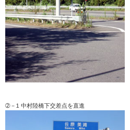
➁－1 中村陸橋下交差点を直進