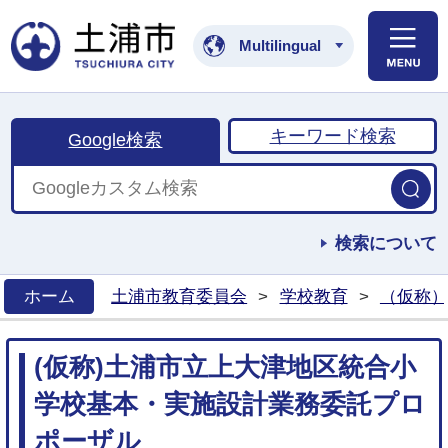
土浦市公式ホームペ
Multilingual
キーワード検索
Google検索
検索について
ホーム
土浦市教育委員会
>
学校教育
>
（仮称）
>
(仮称)土浦市立上大津地区統合小
学校基本・実施設計業務委託プロ
ポーザル