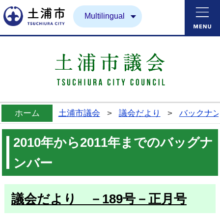
土浦市
Multilingual
ホーム
土浦市議会
>
議会だより
>
バックナ
2010年から2011年までのバッグナ
ンバー
議会だより －189号－正月号