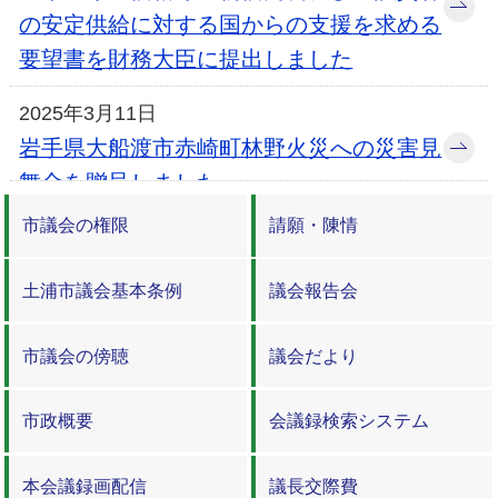
の安定供給に対する国からの支援を求める
要望書を財務大臣に提出しました
2025年3月11日
岩手県大船渡市赤崎町林野火災への災害見
舞金を贈呈しました
市議会の権限
請願・陳情
2025年3月4日
陳情に関する審査方法の変更について
土浦市議会基本条例
議会報告会
2024年8月8日
市議会の傍聴
議会だより
一般質問の質問方法に新しい方法を追加し
ました
市政概要
会議録検索システム
2024年1月11日
令和6年能登半島地震への災害義援金を贈
本会議録画配信
議長交際費