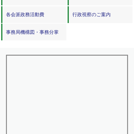
呈しました
各会派政務活動費
行政視察のご案内
2022年3月2日
ロシアによるウクライナ侵攻に断固抗議す
事務局機構図・事務分掌
る決議をしました