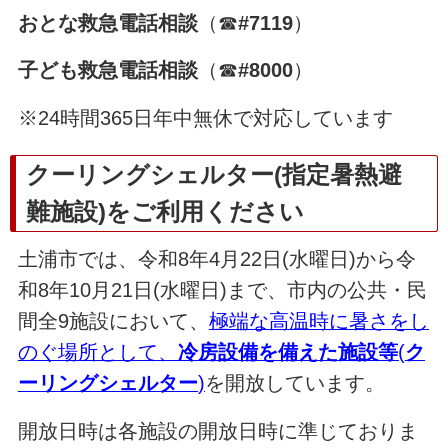
おとな救急電話相談
（☎
#7119
）
子ども救急電話相談
（☎
#8000
）
※24時間365日年中無休で対応しています
クーリングシェルター(指定暑熱避
難施設)をご利用ください
土浦市では、令和8年4月22日(水曜日)から令
和8年10月21日(水曜日)まで、市内の公共・民
間全9施設において、
極端な高温時に暑さをし
のぐ場所として、
冷房設備を備えた施設等
(
ク
ーリングシェルター
)
を開放しています。
開放日時は各施設の開放日時に準じておりま