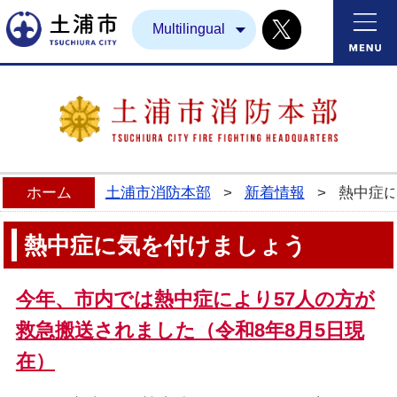
Twitter
土浦市
Multilingual
ホーム
土浦市消防本部
>
新着情報
>
熱中症
熱中症に気を付けましょう
今年、市内では熱中症により57
人の方が
救急搬送されました（令和8年8月5
日
現
在）