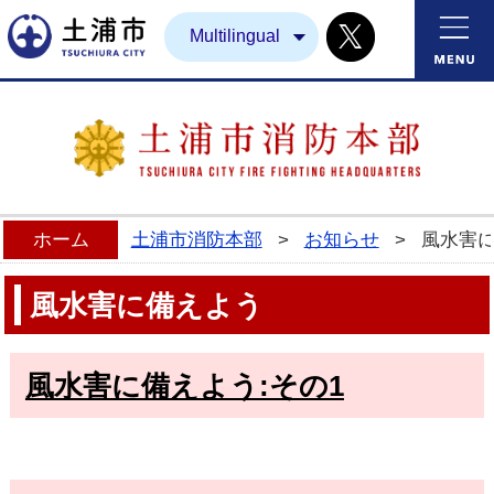
Twitter
土浦市
Multilingual
ホーム
土浦市消防本部
>
お知らせ
>
風水害
風水害に備えよう
風水害に備えよう:その1