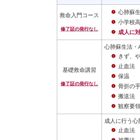
心肺蘇生
救命入門コース
小学校
修了証の発行なし
成人に
心肺蘇生法・
きず、
止血法
基礎救命講習
保温
修了証の発行なし
骨折の
搬送法
観察要
成人に行う心
止血法