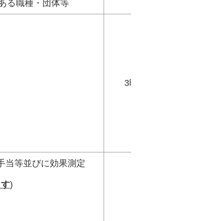
ある職種・団体等
3時間
急手当等並びに効果測定
ます
)