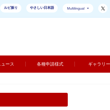
T
ルビ振り
やさしい日本語
Multilingual
土浦市消防本部ホームページ
ニュース
各種申請様式
ギャラリ