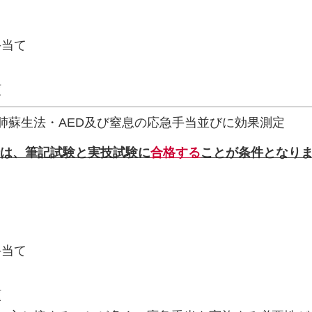
手当て
領
肺蘇生法・AED及び窒息の応急手当並びに効果測定
は、筆記試験と実技試験に
合格する
ことが条件となり
手当て
領