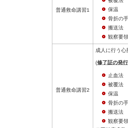
被覆法
保温
普通救命講習1
骨折の
搬送法
観察要
成人に行う心
(
修了証の発行
止血法
被覆法
普通救命講習2
保温
骨折の
搬送法
観察要