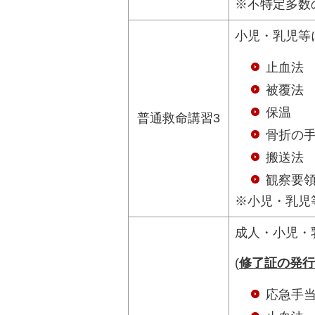
※不特定多数
小児・乳児等
止血法
被覆法
保温
普通救命講習3
骨折の
搬送法
観察要
※小児・乳児
成人・小児・
(
修了証の発行
応急手