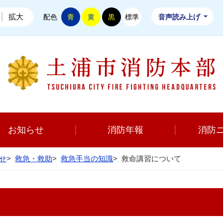
拡大
配色
青
黄
黒
標準
音声読み上げ
お知らせ
消防年報
消防
せ
>
救急・救助
>
救急手当の知識
>
救命講習について